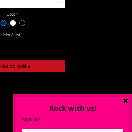
Color
*
Množství
*
idat do košíku