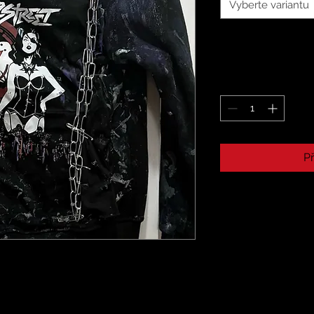
Vyberte variantu
Př