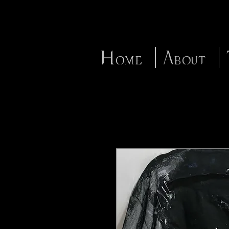
Home
About