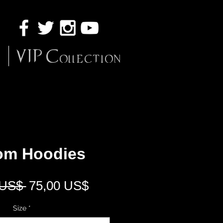
VIP Collection
om Hoodies
Běžná
Zvýhodněná
 US$ 
75,00 US$
cena
cena
Size
*