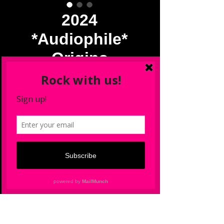
2024
*Audiophile*
Origins
Collection
Precio
 USD 70.00 
Precio
USD 61.60
de
Cantidad
*
oferta
Agregar al carrito
Wildstreet - Origins CD Autographed