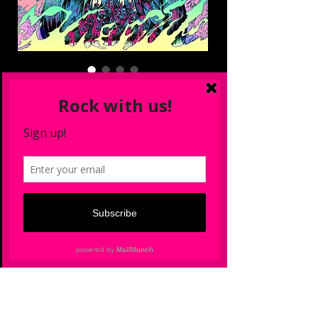
2024 3X Wild
Bundle
Precio
 USD 65.00 
Precio
USD 55.25
de
Unisex or Girls T-shirt
*
oferta
Cantidad
*