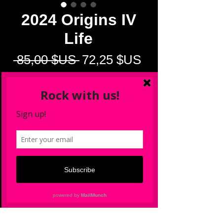
2024 Origins IV
Life
Prix
Prix
 85,00 $US 
72,25 $US
original
promotionnel
Heroes of Wild
*
Never Coming Down
*
Hells Eagle
*
Quantité
*